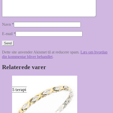
Navn
*
E-mail
*
Dette site anvender Akismet til at reducere spam.
Læs om hvordan
din kommentar bliver behandlet
.
Relaterede varer