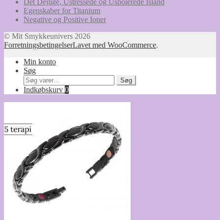
Det Dejlige, Ustressede og Uspolerede Island
Egenskaber for Titanium
Negative og Positive Ioner
© Mit Smykkeunivers 2026
Forretningsbetingelser
Lavet med WooCommerce
.
Min konto
Søg
Søg
Søg
efter:
Indkøbskurv
0