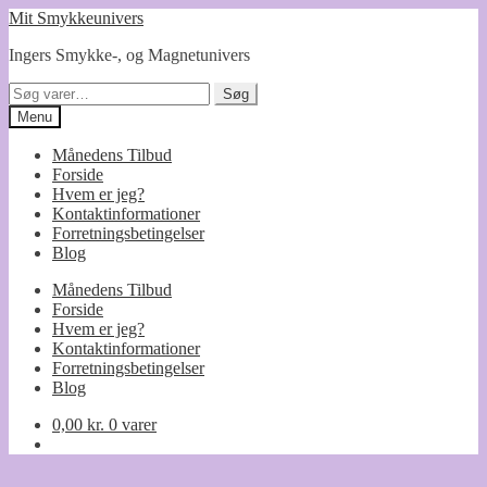
Spring
Spring
Mit Smykkeunivers
til
til
Ingers Smykke-, og Magnetunivers
navigation
indhold
Søg
Søg
efter:
Menu
Månedens Tilbud
Forside
Hvem er jeg?
Kontaktinformationer
Forretningsbetingelser
Blog
Månedens Tilbud
Forside
Hvem er jeg?
Kontaktinformationer
Forretningsbetingelser
Blog
0,00
kr.
0 varer