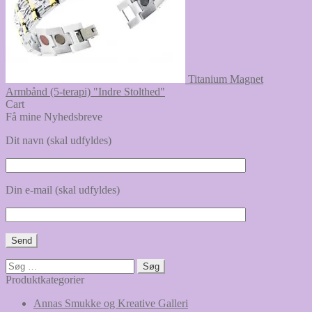
Titanium Magnet
Armbånd (5-terapi) "Indre Stolthed"
Cart
Få mine Nyhedsbreve
Dit navn (skal udfyldes)
Din e-mail (skal udfyldes)
Søg
efter:
Produktkategorier
Annas Smukke og Kreative Galleri