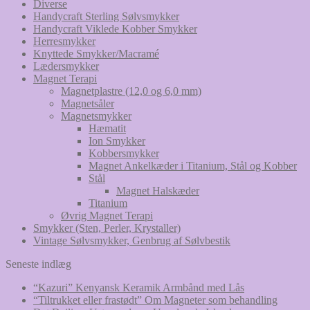
Diverse
Handycraft Sterling Sølvsmykker
Handycraft Viklede Kobber Smykker
Herresmykker
Knyttede Smykker/Macramé
Lædersmykker
Magnet Terapi
Magnetplastre (12,0 og 6,0 mm)
Magnetsåler
Magnetsmykker
Hæmatit
Ion Smykker
Kobbersmykker
Magnet Ankelkæder i Titanium, Stål og Kobber
Stål
Magnet Halskæder
Titanium
Øvrig Magnet Terapi
Smykker (Sten, Perler, Krystaller)
Vintage Sølvsmykker, Genbrug af Sølvbestik
Seneste indlæg
“Kazuri” Kenyansk Keramik Armbånd med Lås
“Tiltrukket eller frastødt” Om Magneter som behandling