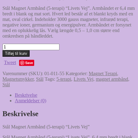
Stål Magnet Armbånd (5-terapi) “Livets Vej”. Armbåndet er 6,4 mm
bredt i blank og mat sort. Hvert led består af et blankt kryds med en
mat, oval cirkel. Indeholder 3000 gauss magneter, infrarød terapi,
negative ioner, germanium og energipulver. Armbåndet er forsynet
med en oplukkelig lås. Vælg længde 0,5 – 1,0 cm større end
omkredsen på håndleddet.
Stål
Magnet
Tilføj til kurv
Armbånd
Tweet
(5-
Save
terapi)
Varenummer (SKU):
01-011-55
Kategorier:
Magnet Terapi
,
"Livets
Magnetsmykker
,
Stål
Tags:
5-terapi
,
Livets Vej
,
magnet armbånd
,
Vej"
Stål
antal
Beskrivelse
Anmeldelser (0)
Beskrivelse
Stål Magnet Armbånd (5-terapi) “Livets Vej”
Stål Magnet Armbånd (5-terapi) “Livets Vej”. 6,4 mm bredt i blank