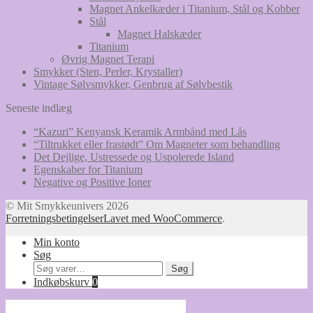
Magnet Ankelkæder i Titanium, Stål og Kobber
Stål
Magnet Halskæder
Titanium
Øvrig Magnet Terapi
Smykker (Sten, Perler, Krystaller)
Vintage Sølvsmykker, Genbrug af Sølvbestik
Seneste indlæg
“Kazuri” Kenyansk Keramik Armbånd med Lås
“Tiltrukket eller frastødt” Om Magneter som behandling
Det Dejlige, Ustressede og Uspolerede Island
Egenskaber for Titanium
Negative og Positive Ioner
© Mit Smykkeunivers 2026
Forretningsbetingelser
Lavet med WooCommerce
.
Min konto
Søg
Søg
Søg
efter:
Indkøbskurv
0