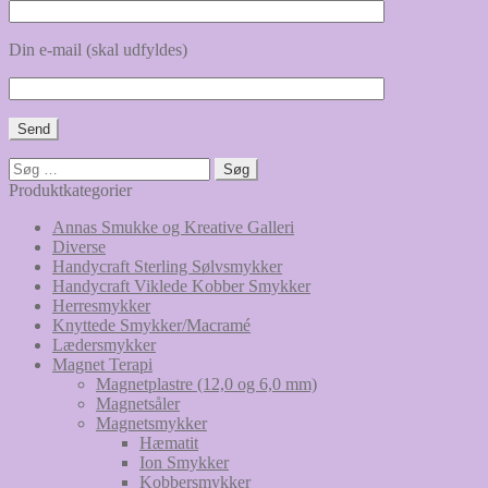
Din e-mail (skal udfyldes)
Søg
efter:
Produktkategorier
Annas Smukke og Kreative Galleri
Diverse
Handycraft Sterling Sølvsmykker
Handycraft Viklede Kobber Smykker
Herresmykker
Knyttede Smykker/Macramé
Lædersmykker
Magnet Terapi
Magnetplastre (12,0 og 6,0 mm)
Magnetsåler
Magnetsmykker
Hæmatit
Ion Smykker
Kobbersmykker