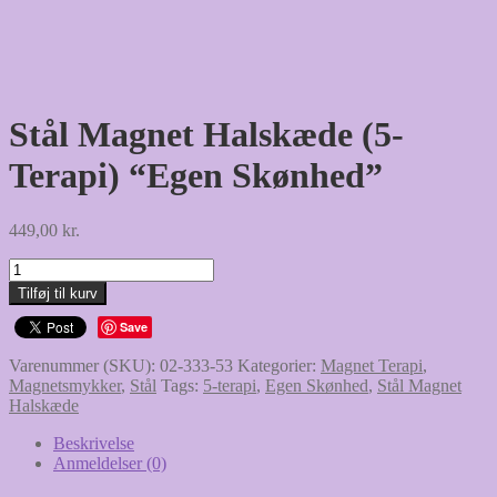
Stål Magnet Halskæde (5-
Terapi) “Egen Skønhed”
449,00
kr.
Stål
Magnet
Tilføj til kurv
Halskæde
(5-
Save
Terapi)
Varenummer (SKU):
02-333-53
Kategorier:
Magnet Terapi
,
"Egen
Magnetsmykker
,
Stål
Tags:
5-terapi
,
Egen Skønhed
,
Stål Magnet
Skønhed"
Halskæde
antal
Beskrivelse
Anmeldelser (0)