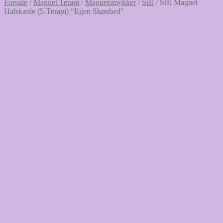
Forside
/
Magnet Terapi
/
Magnetsmykker
/
Stål
/
Stål Magnet
Halskæde (5-Terapi) “Egen Skønhed”