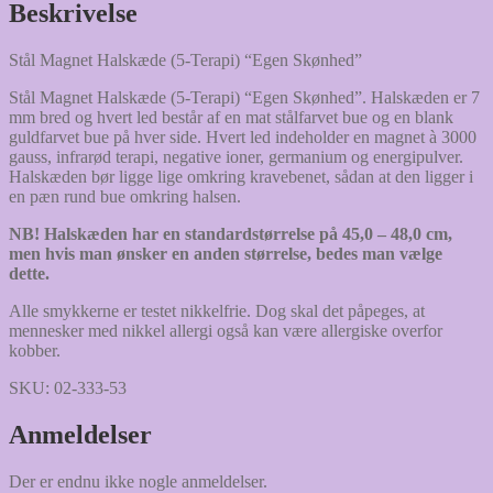
Beskrivelse
Stål Magnet Halskæde (5-Terapi) “Egen Skønhed”
Stål Magnet Halskæde (5-Terapi) “Egen Skønhed”. Halskæden er 7
mm bred og hvert led består af en mat stålfarvet bue og en blank
guldfarvet bue på hver side. Hvert led indeholder en magnet à 3000
gauss, infrarød terapi, negative ioner, germanium og energipulver.
Halskæden bør ligge lige omkring kravebenet, sådan at den ligger i
en pæn rund bue omkring halsen.
NB! Halskæden har en standardstørrelse på 45,0 – 48,0 cm,
men hvis man ønsker en anden størrelse, bedes man vælge
dette.
Alle smykkerne er testet nikkelfrie. Dog skal det påpeges, at
mennesker med nikkel allergi også kan være allergiske overfor
kobber.
SKU: 02-333-53
Anmeldelser
Der er endnu ikke nogle anmeldelser.