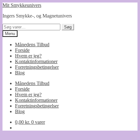
Spring
Spring
Mit Smykkeunivers
til
til
Ingers Smykke-, og Magnetunivers
navigation
indhold
Søg
Søg
efter:
Menu
Månedens Tilbud
Forside
Hvem er jeg?
Kontaktinformationer
Forretningsbetingelser
Blog
Månedens Tilbud
Forside
Hvem er jeg?
Kontaktinformationer
Forretningsbetingelser
Blog
0,00
kr.
0 varer