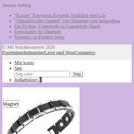
Seneste indlæg
“Kazuri” Kenyansk Keramik Armbånd med Lås
“Tiltrukket eller frastødt” Om Magneter som behandling
Det Dejlige, Ustressede og Uspolerede Island
Egenskaber for Titanium
Negative og Positive Ioner
© Mit Smykkeunivers 2026
Forretningsbetingelser
Lavet med WooCommerce
.
Min konto
Søg
Søg
Søg
efter:
Indkøbskurv
0