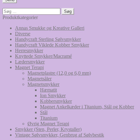
Søg
efter:
Produktkategorier
Annas Smukke og Kreative Galleri
Diverse
Handycraft Sterling Sølvsmykker
Handycraft Viklede Kobber Smykker
Herresmykker
Knyttede Smykker/Macramé
Lædersmykker
Magnet Terapi
Magnetplastre (12,0 og 6,0 mm)
Magnetsåler
Magnetsmykker
Hæmatit
Ion Smykker
Kobbersmykker
Magnet Ankelkæder i Titanium, Stål og Kobber
Stål
Titanium
Øvrig Magnet Terapi
Smykker (Sten, Perler, Krystaller)
Vintage Sølvsmykker, Genbrug af Sølvbestik