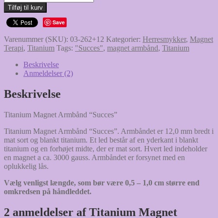
Magnet
Tilføj til kurv
Armbånd
"Succes"
Save
antal
Varenummer (SKU):
03-262+12
Kategorier:
Herresmykker
,
Magnet
Terapi
,
Titanium
Tags:
"Succes"
,
magnet armbånd
,
Titanium
Beskrivelse
Anmeldelser (2)
Beskrivelse
Titanium Magnet Armbånd “Succes”
Titanium Magnet Armbånd “Succes”. Armbåndet er 12,0 mm bredt i
mat sort og blankt titanium. Et led består af en yderkant i blankt
titanium og en forhøjet midte, der er mat sort. Hvert led indeholder
en magnet a ca. 3000 gauss. Armbåndet er forsynet med en
oplukkelig lås.
Vælg venligst længde, som bør være 0,5 – 1,0 cm større end
omkredsen på håndleddet.
2 anmeldelser af
Titanium Magnet