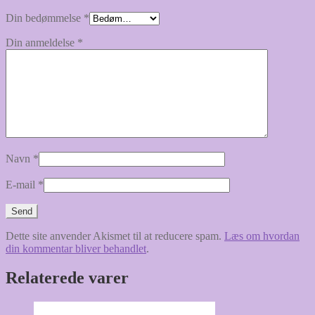
Din bedømmelse
*
Din anmeldelse
*
Navn
*
E-mail
*
Dette site anvender Akismet til at reducere spam.
Læs om hvordan
din kommentar bliver behandlet
.
Relaterede varer