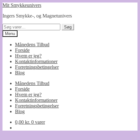
Spring
Spring
Mit Smykkeunivers
til
til
Ingers Smykke-, og Magnetunivers
navigation
indhold
Søg
Søg
efter:
Menu
Månedens Tilbud
Forside
Hvem er jeg?
Kontaktinformationer
Forretningsbetingelser
Blog
Månedens Tilbud
Forside
Hvem er jeg?
Kontaktinformationer
Forretningsbetingelser
Blog
0,00
kr.
0 varer