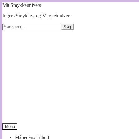
Spring
Spring
Mit Smykkeunivers
til
til
Ingers Smykke-, og Magnetunivers
navigation
indhold
Søg
Søg
efter:
Menu
Månedens Tilbud