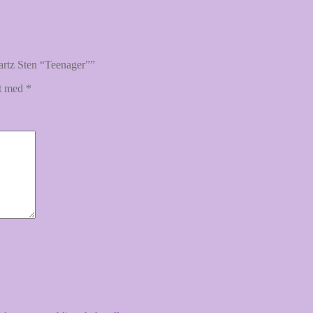
artz Sten “Teenager””
et med
*