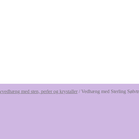
vvedhæng med sten, perler og krystaller
/
Vedhæng med Sterling Sølvtr