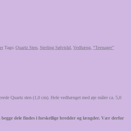
er
Tags:
Quartz Sten
,
Sterling Sølvtråd
,
Vedhæng
,
“Teenager”
terede Quartz sten (1,0 cm). Hele vedhænget med øje måler ca. 5,0
m begge dele findes i forskellige bredder og længder. Vær derfor