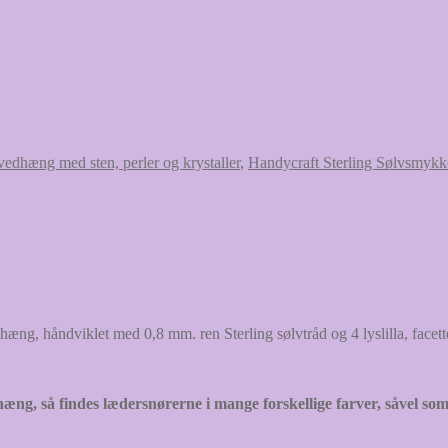
vedhæng med sten, perler og krystaller
,
Handycraft Sterling Sølvsmykk
ng, håndviklet med 0,8 mm. ren Sterling sølvtråd og 4 lyslilla, facet
dhæng, så findes lædersnørerne i mange forskellige farver, såvel so