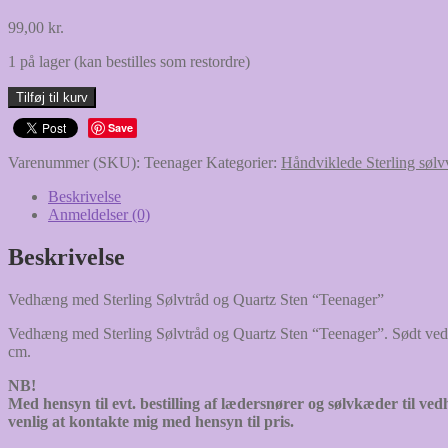
99,00
kr.
1 på lager (kan bestilles som restordre)
Vedhæng
Tilføj til kurv
med
Save
Sterling
Sølvtråd
Varenummer (SKU):
Teenager
Kategorier:
Håndviklede Sterling sølv
og
Quartz
Beskrivelse
Sten
Anmeldelser (0)
“Teenager”
antal
Beskrivelse
Vedhæng med Sterling Sølvtråd og Quartz Sten “Teenager”
Vedhæng med Sterling Sølvtråd og Quartz Sten “Teenager”. Sødt vedhæ
cm.
NB!
Med hensyn til evt. bestilling af lædersnører og sølvkæder til ve
venlig at kontakte mig med hensyn til pris.