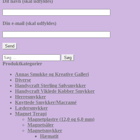
Dit navn (skal udfyldes)
Din e-mail (skal udfyldes)
Søg
efter:
Produktkategorier
Annas Smukke og Kreative Galleri
Diverse
Handycraft Sterling Sølvsmykker
Handycraft Viklede Kobber Smykker
Herresmykker
Knyttede Smykker/Macramé
Lædersmykker
Magnet Terapi
Magnetplastre (12,0 og 6,0 mm)
Magnetsåler
Magnetsmykker
Hæmatit