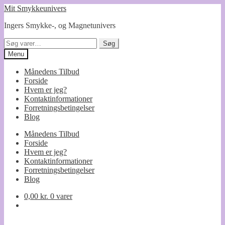
Spring
Spring
Mit Smykkeunivers
til
til
Ingers Smykke-, og Magnetunivers
navigation
indhold
Søg
Søg
efter:
Menu
Månedens Tilbud
Forside
Hvem er jeg?
Kontaktinformationer
Forretningsbetingelser
Blog
Månedens Tilbud
Forside
Hvem er jeg?
Kontaktinformationer
Forretningsbetingelser
Blog
0,00
kr.
0 varer