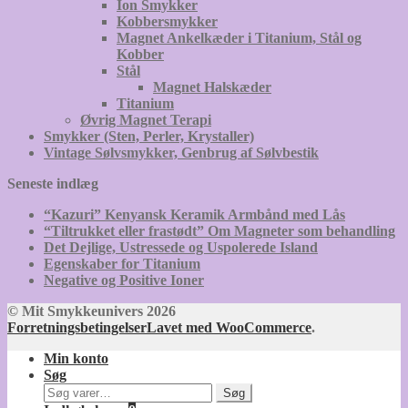
Ion Smykker
Kobbersmykker
Magnet Ankelkæder i Titanium, Stål og
Kobber
Stål
Magnet Halskæder
Titanium
Øvrig Magnet Terapi
Smykker (Sten, Perler, Krystaller)
Vintage Sølvsmykker, Genbrug af Sølvbestik
Seneste indlæg
“Kazuri” Kenyansk Keramik Armbånd med Lås
“Tiltrukket eller frastødt” Om Magneter som behandling
Det Dejlige, Ustressede og Uspolerede Island
Egenskaber for Titanium
Negative og Positive Ioner
© Mit Smykkeunivers 2026
Forretningsbetingelser
Lavet med WooCommerce
.
Min konto
Søg
Søg
Søg
efter: