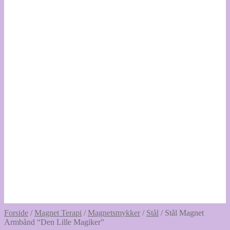
Forside
/
Magnet Terapi
/
Magnetsmykker
/
Stål
/
Stål Magnet
Armbånd “Den Lille Magiker”