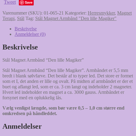
Tweet
"Den
Save
Lille
Varenummer (SKU):
01-065-21
Kategorier:
Herresmykker
,
Magnet
Magiker"
Terapi
,
Stål
Tag:
Stål Magnet Armbånd "Den lille Magiker"
antal
Beskrivelse
Anmeldelser (0)
Beskrivelse
Stål Magnet Armbånd “Den lille Magiker”
Stål Magnet Armbånd “Den lille Magiker”. Armbåndet er 5,5 mm
bredt i blank sølvfarve. Det består af to typer led. Det store er formet
som et I, det anden er lille og ovalt. På midten af armbåndet er der et
buet og aflangt led, som er ca. 3 cm langt og indeholder 2 magneter.
Hvert led indeholder en magnet a ca. 3000 gauss. Armbåndet er
forsynet med en oplukkelig lås.
Vælg venligst længde, som bør være 0,5 – 1,0 cm større end
omkredsen på håndleddet.
Anmeldelser