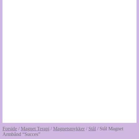
Forside
/
Magnet Terapi
/
Magnetsmykker
/
Stål
/
Stål Magnet
Armbånd “Succes”