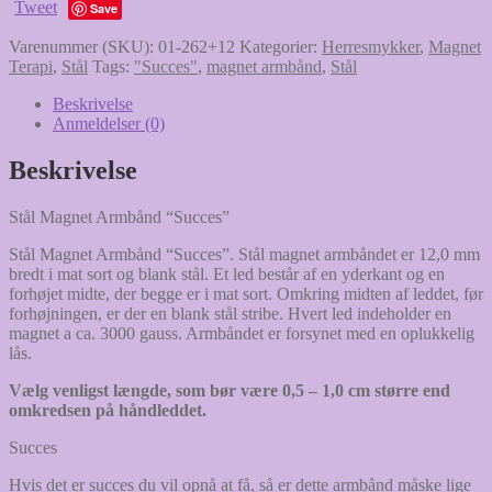
Tweet
"Succes"
Save
antal
Varenummer (SKU):
01-262+12
Kategorier:
Herresmykker
,
Magnet
Terapi
,
Stål
Tags:
"Succes"
,
magnet armbånd
,
Stål
Beskrivelse
Anmeldelser (0)
Beskrivelse
Stål Magnet Armbånd “Succes”
Stål Magnet Armbånd “Succes”. Stål magnet armbåndet er 12,0 mm
bredt i mat sort og blank stål. Et led består af en yderkant og en
forhøjet midte, der begge er i mat sort. Omkring midten af leddet, før
forhøjningen, er der en blank stål stribe. Hvert led indeholder en
magnet a ca. 3000 gauss. Armbåndet er forsynet med en oplukkelig
lås.
Vælg venligst længde, som bør være 0,5 – 1,0 cm større end
omkredsen på håndleddet.
Succes
Hvis det er succes du vil opnå at få, så er dette armbånd måske lige