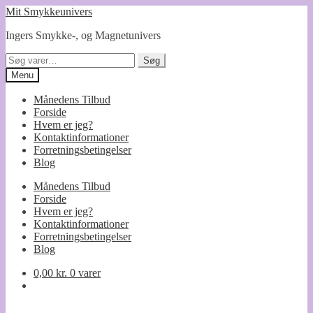
Spring
Spring
Mit Smykkeunivers
til
til
Ingers Smykke-, og Magnetunivers
navigation
indhold
Søg
Søg
efter:
Menu
Månedens Tilbud
Forside
Hvem er jeg?
Kontaktinformationer
Forretningsbetingelser
Blog
Månedens Tilbud
Forside
Hvem er jeg?
Kontaktinformationer
Forretningsbetingelser
Blog
0,00
kr.
0 varer