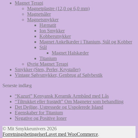
Magnet Terapi
Magnetplastre (12,0 og 6,0 mm)
Magnetsåler
Magnetsmykker
Hæmatit
Ion Smykker
Kobbersmykker
Magnet Ankelkæder i Titanium, Stål og Kobber
Stål
Magnet Halskæder
Titanium
Øvrig Magnet Terapi
Smykker (Sten, Perler, Krystaller)
Vintage Sølvsmykker, Genbrug af Sølvbestik
Seneste indlæg
“Kazuri” Kenyansk Keramik Armbånd med Lås
“Tiltrukket eller frastødt” Om Magneter som behandling
Det Dejlige, Ustressede og Uspolerede Island
Egenskaber for Titanium
Negative og Positive Ioner
© Mit Smykkeunivers 2026
Forretningsbetingelser
Lavet med WooCommerce
.