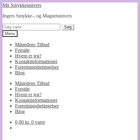
Spring
Spring
Mit Smykkeunivers
til
til
Ingers Smykke-, og Magnetunivers
navigation
indhold
Søg
Søg
efter:
Menu
Månedens Tilbud
Forside
Hvem er jeg?
Kontaktinformationer
Forretningsbetingelser
Blog
Månedens Tilbud
Forside
Hvem er jeg?
Kontaktinformationer
Forretningsbetingelser
Blog
0,00
kr.
0 varer