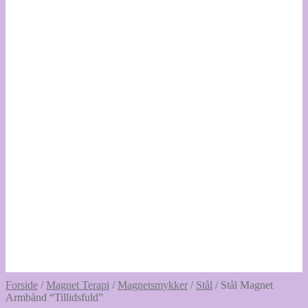
Forside
/
Magnet Terapi
/
Magnetsmykker
/
Stål
/
Stål Magnet
Armbånd “Tillidsfuld”