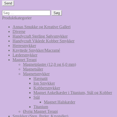
Søg
efter:
Produktkategorier
Annas Smukke og Kreative Galleri
Diverse
Handycraft Sterling Sølvsmykker
Handycraft Viklede Kobber Smykker
Herresmykker
Knyttede Smykker/Macramé
Lædersmykker
Magnet Terapi
Magnetplastre (12,0 og 6,0 mm)
Magnetsåler
Magnetsmykker
Hæmatit
Ion Smykker
Kobbersmykker
Magnet Ankelkæder i Titanium, Stål og Kobber
Stål
Magnet Halskæder
Titanium
Øvrig Magnet Terapi
Smykker (Sten, Perler, Krystaller)