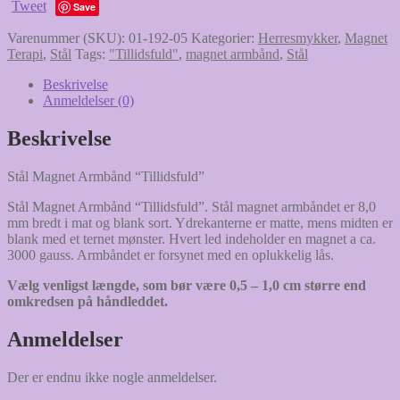
Tweet
"Tillidsfuld"
Save
antal
Varenummer (SKU):
01-192-05
Kategorier:
Herresmykker
,
Magnet
Terapi
,
Stål
Tags:
"Tillidsfuld"
,
magnet armbånd
,
Stål
Beskrivelse
Anmeldelser (0)
Beskrivelse
Stål Magnet Armbånd “Tillidsfuld”
Stål Magnet Armbånd “Tillidsfuld”. Stål magnet armbåndet er 8,0
mm bredt i mat og blank sort. Ydrekanterne er matte, mens midten er
blank med et ternet mønster. Hvert led indeholder en magnet a ca.
3000 gauss. Armbåndet er forsynet med en oplukkelig lås.
Vælg venligst længde, som bør være 0,5 – 1,0 cm større end
omkredsen på håndleddet.
Anmeldelser
Der er endnu ikke nogle anmeldelser.