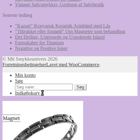
Vintage Sølvsmykker, Genbrug af Sølvbestik
Seneste indlæg
“Kazuri” Kenyansk Keramik Armbånd med Lås
“Tiltrukket eller frastødt” Om Magneter som behandling
Det Dejlige, Ustressede og Uspolerede Island
Egenskaber for Titanium
Negative og Positive Ioner
© Mit Smykkeunivers 2026
Forretningsbetingelser
Lavet med WooCommerce
.
Min konto
Søg
Søg
Søg
efter:
Indkøbskurv
0