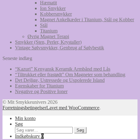
Hæmatit
Ion Smykker
Kobbersmykker
Magnet Ankelkæder i Titanium, Stål og Kobber
Stål
Titanium
Øvrig Magnet Terapi
Smykker (Sten, Perler, Krystaller)
Vintage Sølvsmykker, Genbrug af Sølvbestik
Seneste indlæg
“Kazuri” Kenyansk Keramik Armbånd med Lås
“Tiltrukket eller frastødt” Om Magneter som behandling
Det Dejlige, Ustressede og Uspolerede Island
Egenskaber for Titanium
Negative og Positive Ioner
© Mit Smykkeunivers 2026
Forretningsbetingelser
Lavet med WooCommerce
.
Min konto
Søg
Søg
Søg
efter:
Indkøbskurv
0