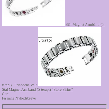
Stål Magnet Armbånd (5-
terapi) "Frihedens Vej"
Stål Magnet Armbånd (5-terapi) "Store Sirius"
Cart
Få mine Nyhedsbreve