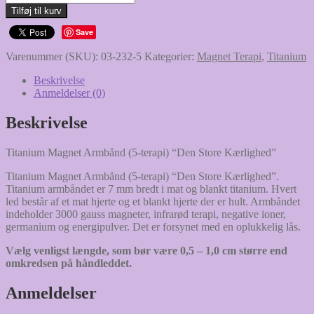
Magnet
Tilføj til kurv
Armbånd
(5-
Save
terapi)
Varenummer (SKU):
03-232-5
Kategorier:
Magnet Terapi
,
Titanium
"Den
Store
Beskrivelse
Kærlighed"
Anmeldelser (0)
antal
Beskrivelse
Titanium Magnet Armbånd (5-terapi) “Den Store Kærlighed”
Titanium Magnet Armbånd (5-terapi) “Den Store Kærlighed”.
Titanium armbåndet er 7 mm bredt i mat og blankt titanium. Hvert
led består af et mat hjerte og et blankt hjerte der er hult. Armbåndet
indeholder 3000 gauss magneter, infrarød terapi, negative ioner,
germanium og energipulver. Det er forsynet med en oplukkelig lås.
Vælg venligst længde, som bør være 0,5 – 1,0 cm større end
omkredsen på håndleddet.
Anmeldelser