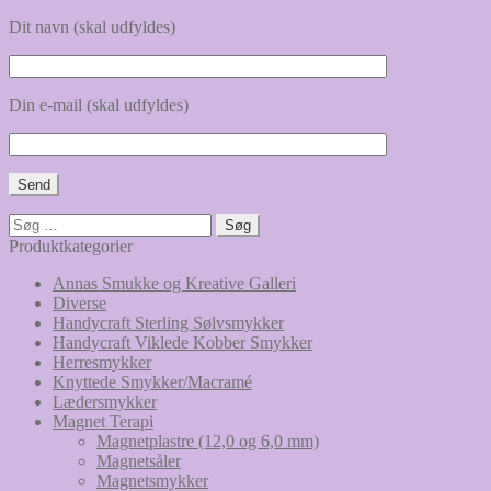
Dit navn (skal udfyldes)
Din e-mail (skal udfyldes)
Søg
efter:
Produktkategorier
Annas Smukke og Kreative Galleri
Diverse
Handycraft Sterling Sølvsmykker
Handycraft Viklede Kobber Smykker
Herresmykker
Knyttede Smykker/Macramé
Lædersmykker
Magnet Terapi
Magnetplastre (12,0 og 6,0 mm)
Magnetsåler
Magnetsmykker