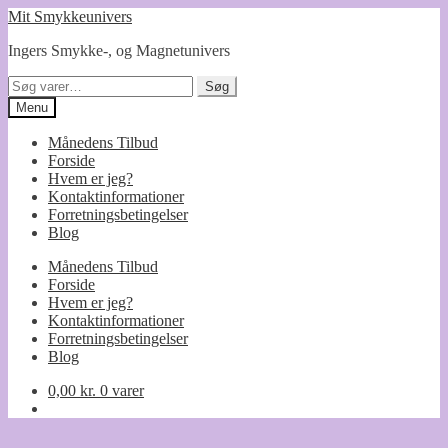
Spring
Spring
Mit Smykkeunivers
til
til
Ingers Smykke-, og Magnetunivers
navigation
indhold
Søg
Søg
efter:
Menu
Månedens Tilbud
Forside
Hvem er jeg?
Kontaktinformationer
Forretningsbetingelser
Blog
Månedens Tilbud
Forside
Hvem er jeg?
Kontaktinformationer
Forretningsbetingelser
Blog
0,00
kr.
0 varer