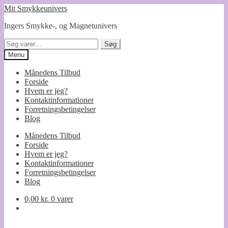
Spring
Spring
Mit Smykkeunivers
til
til
Ingers Smykke-, og Magnetunivers
navigation
indhold
Søg
Søg
efter:
Menu
Månedens Tilbud
Forside
Hvem er jeg?
Kontaktinformationer
Forretningsbetingelser
Blog
Månedens Tilbud
Forside
Hvem er jeg?
Kontaktinformationer
Forretningsbetingelser
Blog
0,00
kr.
0 varer