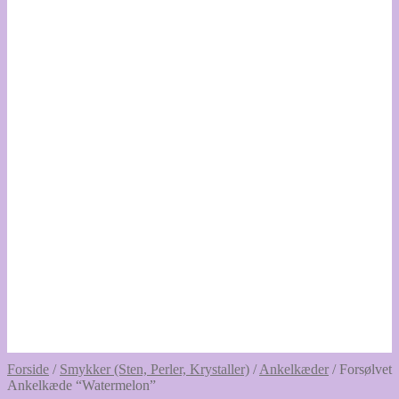
Forside
/
Smykker (Sten, Perler, Krystaller)
/
Ankelkæder
/
Forsølvet
Ankelkæde “Watermelon”