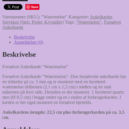
Ankelkæde
Save
"Watermelon"
antal
Varenummer (SKU):
"Watermelon"
Kategorier:
Ankelkæder
,
Smykker (Sten, Perler, Krystaller)
Tags:
"Watermelon"
,
Forsølvet
Ankelkæde
Beskrivelse
Anmeldelser (0)
Beskrivelse
Forsølvet Ankelkæde “Watermelon”
Forsølvet Ankelkæde “Watermelon”. Den forsølvede ankelkæde har
en tykkelse på ca. 5 mm og er monteret med en facetteret
watermelon dråbesten (2,1 cm x 1,2 cm) i midten og tre små
månesten på hver side. Desuden er der monteret 1 facetteret quartz
sten (Ø 0,5 cm) i begge ender og en i enden af forlængerkæden. I
kæden er der også monteret en forsølvet hjertelås.
Ankelkædens længde: 22,5 cm plus forlængerkæden på ca. 3,5
cm.