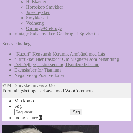
Halskæder
Horoskop Smykker
Julesmykker
Smykkesæt
Vedhæng
Øreringe/Ørekroge
Vintage Sølvsmykker, Genbrug af Sølvbestik
Seneste indlæg
“Kazuri” Kenyansk Keramik Armbånd med Lås
“Tiltrukket eller frastødt” Om Magneter som behandling
Det Dejlige, Ustressede og Uspolerede Island
Egenskaber for Titanium
Negative og Positive Ioner
© Mit Smykkeunivers 2026
Forretningsbetingelser
Lavet med WooCommerce
.
Min konto
Søg
Søg
Søg
efter:
Indkøbskurv
0