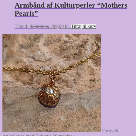
Armbånd af Kulturperler “Mothers
Pearls”
Den
Den
Tilbud!
329,00
kr.
299,00
kr.
Tilføj til kurv
oprindelige
aktuelle
pris
pris
var:
er:
329,00 kr..
299,00 kr..
Forgyldt