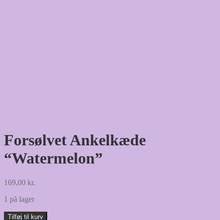
Forsølvet Ankelkæde
“Watermelon”
169,00
kr.
1 på lager
Forsølvet
Tilføj til kurv