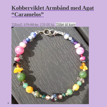
Kobberviklet Armbånd med Agat
“Caramelos”
Den
Den
Tilbud!
179,00
kr.
159,00
kr.
Tilføj til kurv
oprindelige
aktuelle
pris
pris
var:
er:
179,00 kr..
159,00 kr..