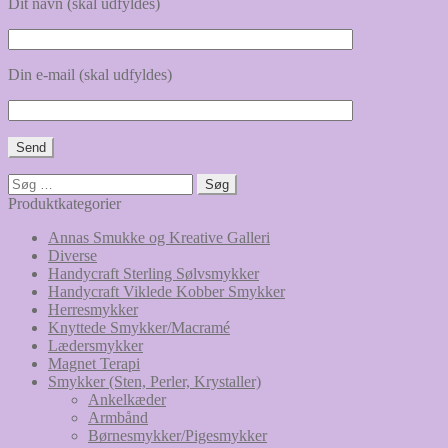
Dit navn (skal udfyldes)
Din e-mail (skal udfyldes)
Søg
efter:
Produktkategorier
Annas Smukke og Kreative Galleri
Diverse
Handycraft Sterling Sølvsmykker
Handycraft Viklede Kobber Smykker
Herresmykker
Knyttede Smykker/Macramé
Lædersmykker
Magnet Terapi
Smykker (Sten, Perler, Krystaller)
Ankelkæder
Armbånd
Børnesmykker/Pigesmykker